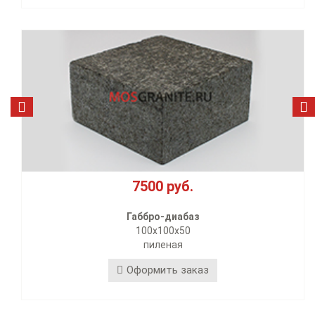
7500 руб.
22
ббро-диабаз
Цве
100х100х50
2
пиленая
пилен
формить заказ
Офо