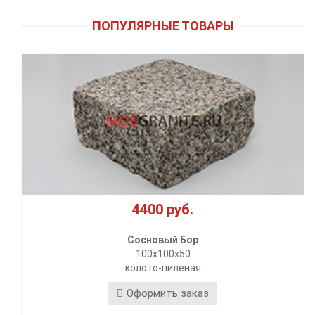
ПОПУЛЯРНЫЕ ТОВАРЫ
4400 руб.
75
основый Бор
Летн
100х100х50
20
лото-пиленая
формить заказ
Офо