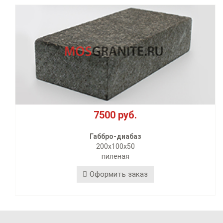
7500 руб.
35
ббро-диабаз
Цве
200х100х50
3
пиленая
пилен
формить заказ
Офо