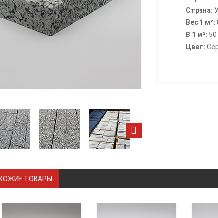
Страна:
У
Вес 1 м²:
В 1 м²:
50 
Цвет:
Се
ХОЖИЕ ТОВАРЫ