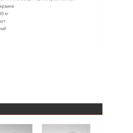
краина
80 кг
шт.
рый